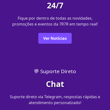
24/7
Fique por dentro de todas as novidades,
promoções e eventos da 7R7R em tempo real!
Ver Notícias
💬 Suporte Direto
Chat
Suporte direto via Telegram, respostas rápidas e
atendimento personalizado!