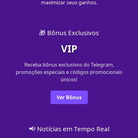
maximizar seus ganhos.
🎁 Bônus Exclusivos
VIP
Receba bônus exclusivos do Telegram,
promoções especiais e códigos promocionais
únicos!
Ver Bônus
📢 Notícias em Tempo Real