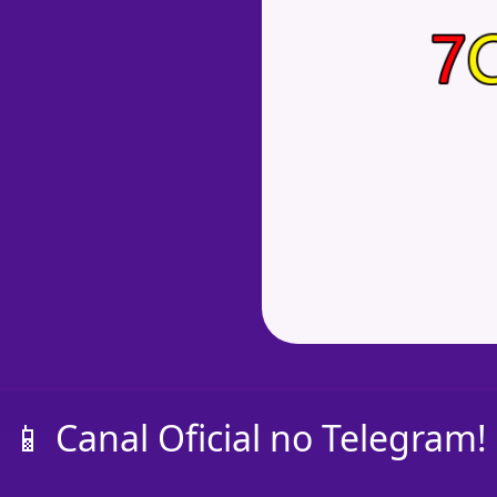
📱 Canal Oficial no Telegram!