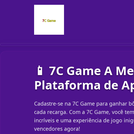
📱 7C Game A Me
Plataforma de A
Cadastre-se na 7C Game para ganhar b
cada recarga. Com a 7C Game, você te
incríveis e uma experiência de jogo inig
vencedores agora!