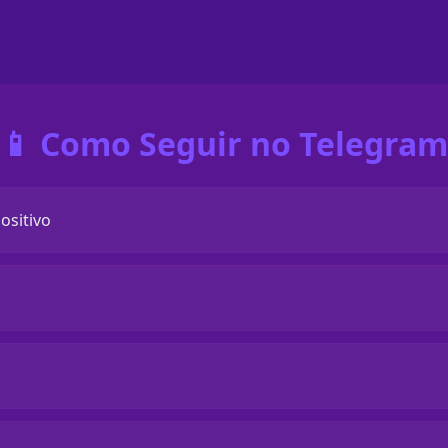
📱 Como Seguir no Telegram
ositivo