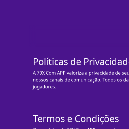
Políticas de Privacida
A 79X Com APP valoriza a privacidade de s
nossos canais de comunicação. Todos os dad
jogadores.
Termos e Condições