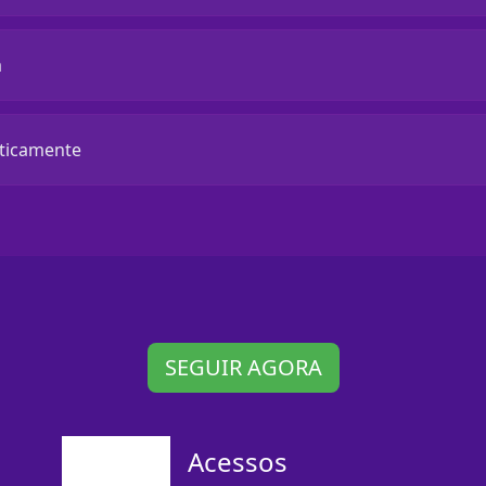
a
aticamente
SEGUIR AGORA
Acessos