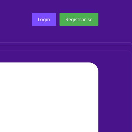
Login
Registrar-se