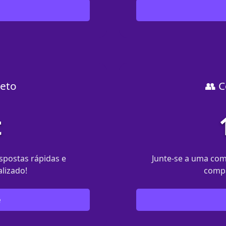
reto
👥 
t
espostas rápidas e
Junte-se a uma com
lizado!
compa
e