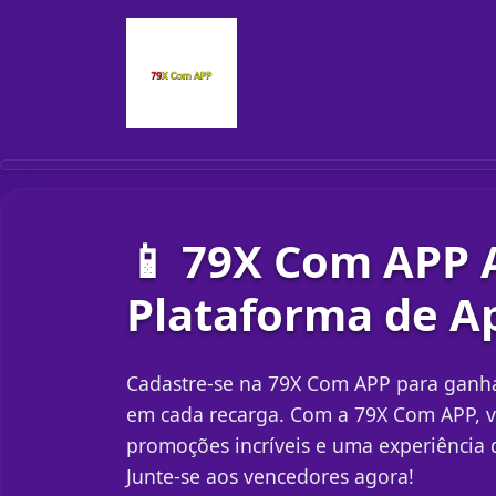
📱 79X Com APP 
Plataforma de A
Cadastre-se na 79X Com APP para ganha
em cada recarga. Com a 79X Com APP, v
promoções incríveis e uma experiência d
Junte-se aos vencedores agora!