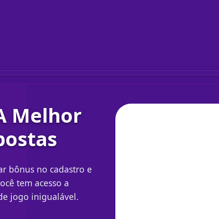
A Melhor
postas
r bônus no cadastro e
ocê tem acesso a
e jogo inigualável.