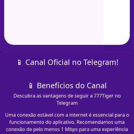
📱 Canal Oficial no Telegram!
📱 Benefícios do Canal
Descubra as vantagens de seguir a 777Tiger no
Telegram
Uma conexão estável com a internet é essencial para o
funcionamento do aplicativo. Recomendamos uma
conexão de pelo menos 1 Mbps para uma experiência