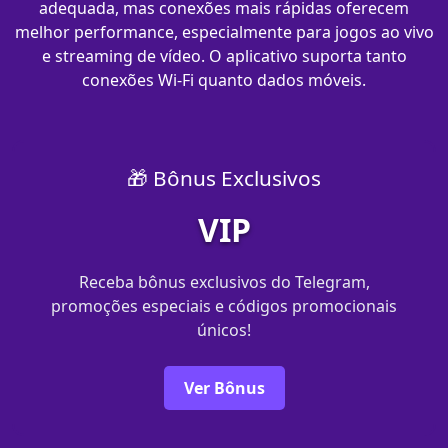
adequada, mas conexões mais rápidas oferecem
melhor performance, especialmente para jogos ao vivo
e streaming de vídeo. O aplicativo suporta tanto
conexões Wi-Fi quanto dados móveis.
🎁 Bônus Exclusivos
VIP
Receba bônus exclusivos do Telegram,
promoções especiais e códigos promocionais
únicos!
Ver Bônus