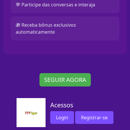
💬 Participe das conversas e interaja
🎁 Receba bônus exclusivos
automaticamente
SEGUIR AGORA
Acessos
Login
Registrar-se