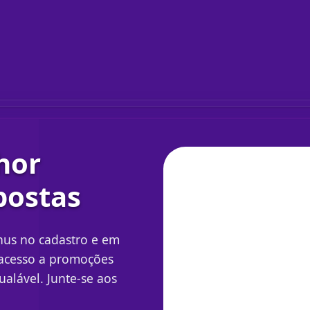
hor
postas
nus no cadastro e em
 acesso a promoções
ualável. Junte-se aos