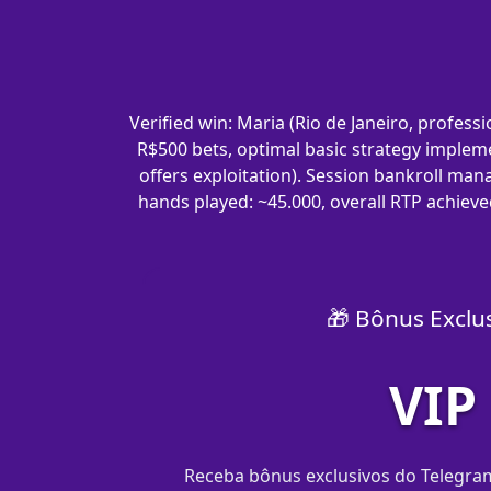
Verified win: Maria (Rio de Janeiro, profes
R$500 bets, optimal basic strategy implem
offers exploitation). Session bankroll man
hands played: ~45.000, overall RTP achiev
🎁 Bônus Exclu
VIP
Receba bônus exclusivos do Telegra