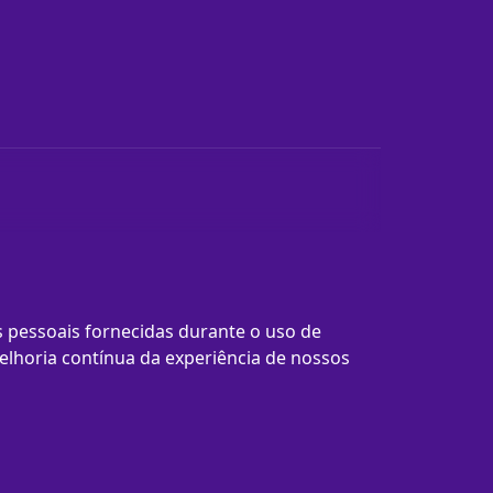
 pessoais fornecidas durante o uso de
elhoria contínua da experiência de nossos