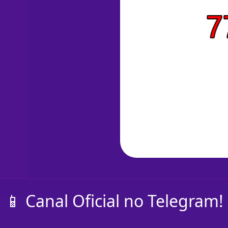
📱 Canal Oficial no Telegram!