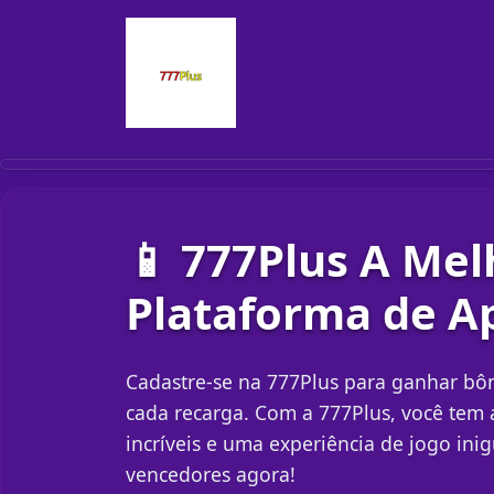
📱 777Plus A Mel
Plataforma de A
Cadastre-se na 777Plus para ganhar bô
cada recarga. Com a 777Plus, você tem
incríveis e uma experiência de jogo inig
vencedores agora!