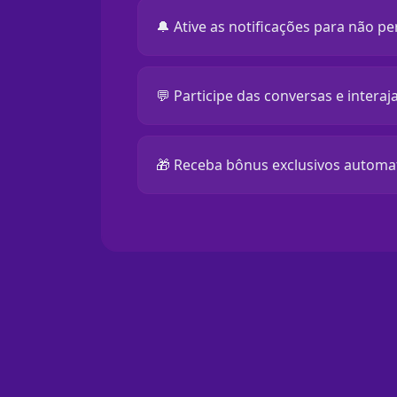
🔔 Ative as notificações para não p
💬 Participe das conversas e interaj
🎁 Receba bônus exclusivos autom