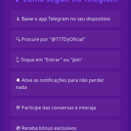
📱 Baixe o app Telegram no seu dispositivo
🔍 Procure por "@777DyOficial"
👆 Toque em "Entrar" ou "Join"
🔔 Ative as notificações para não perder
nada
💬 Participe das conversas e interaja
🎁 Receba bônus exclusivos