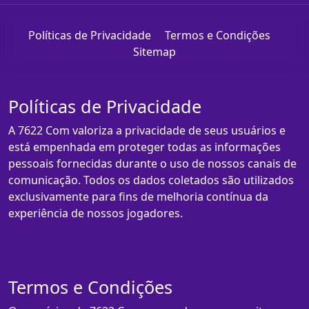
Políticas de Privacidade
Termos e Condições
Sitemap
Políticas de Privacidade
A 7622 Com valoriza a privacidade de seus usuários e
está empenhada em proteger todas as informações
pessoais fornecidas durante o uso de nossos canais de
comunicação. Todos os dados coletados são utilizados
exclusivamente para fins de melhoria contínua da
experiência de nossos jogadores.
Termos e Condições