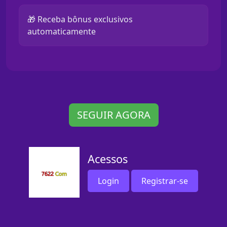
🎁 Receba bônus exclusivos
automaticamente
SEGUIR AGORA
Acessos
Login
Registrar-se