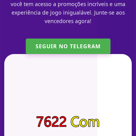
você tem acesso a promoções incríveis e uma
experiência de jogo inigualável. Junte-se aos
vencedores agora!
SEGUIR NO TELEGRAM