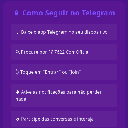
📱 Como Seguir no Telegram
📱 Baixe o app Telegram no seu dispositivo
🔍 Procure por "@7622 ComOficial"
👆 Toque em "Entrar" ou "Join"
🔔 Ative as notificações para não perder
nada
💬 Participe das conversas e interaja