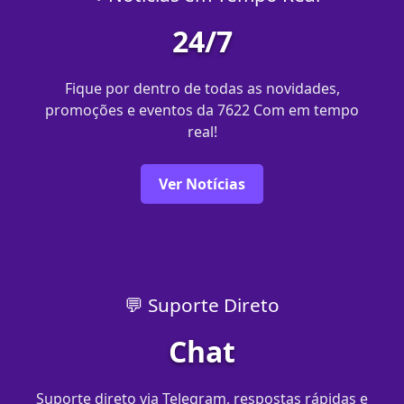
24/7
Fique por dentro de todas as novidades,
promoções e eventos da 7622 Com em tempo
real!
Ver Notícias
💬 Suporte Direto
Chat
Suporte direto via Telegram, respostas rápidas e