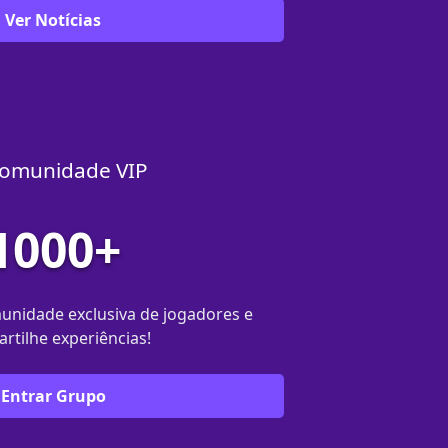
Ver Notícias
Comunidade VIP
1000+
unidade exclusiva de jogadores e
rtilhe experiências!
Entrar Grupo