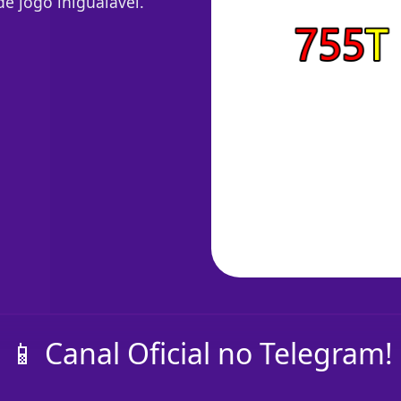
e jogo inigualável.
📱 Canal Oficial no Telegram!