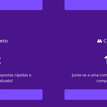
reto
👥 
t
espostas rápidas e
Junte-se a uma com
lizado!
compa
e