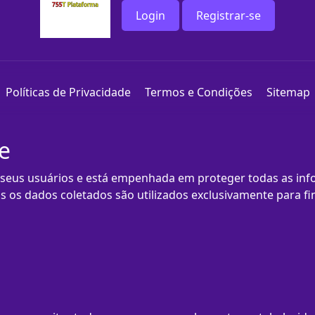
Login
Registrar-se
Políticas de Privacidade
Termos e Condições
Sitemap
de
e seus usuários e está empenhada em proteger todas as in
 os dados coletados são utilizados exclusivamente para fi