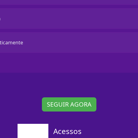
a
aticamente
SEGUIR AGORA
Acessos