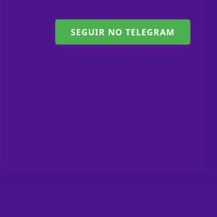
SEGUIR NO TELEGRAM