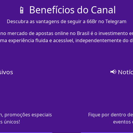
📱 Benefícios do Canal
Descubra as vantagens de seguir a 66Br no Telegram
no mercado de apostas online no Brasil é o investimento e
ma experiência fluida e acessível, independentemente do dis
sivos
📢 Notí
m, promoções especiais
Fique por dentro d
s únicos!
eventos 