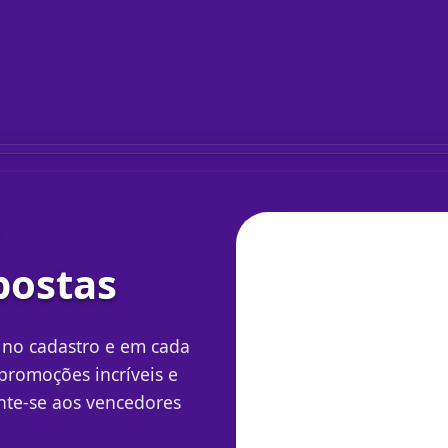
postas
 no cadastro e em cada
promoções incríveis e
unte-se aos vencedores