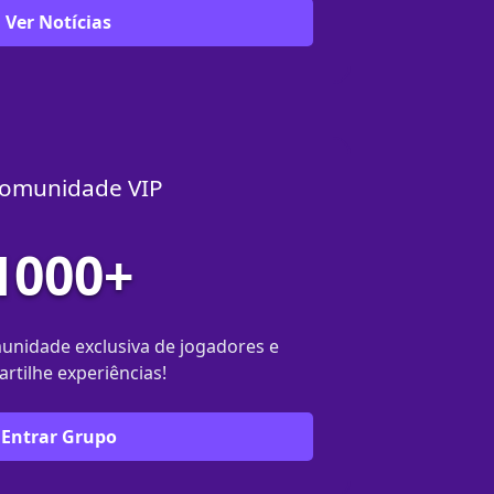
Ver Notícias
Comunidade VIP
1000+
unidade exclusiva de jogadores e
rtilhe experiências!
Entrar Grupo