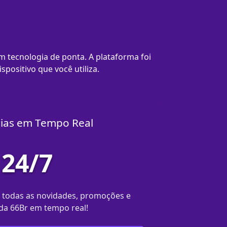
m tecnologia de ponta. A plataforma foi
positivo que você utiliza.
cias em Tempo Real
24/7
e todas as novidades, promoções e
da 66Br em tempo real!