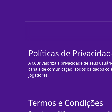
Políticas de Privacida
A 66Br valoriza a privacidade de seus usuá
canais de comunicação. Todos os dados cole
jogadores.
Termos e Condições