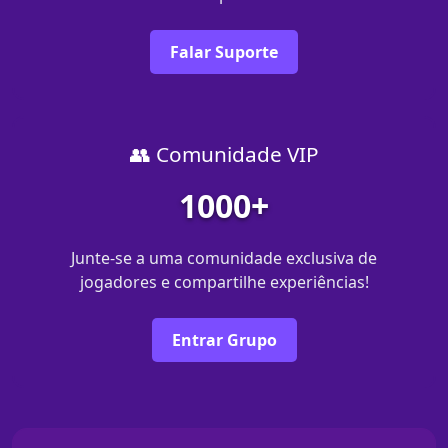
Falar Suporte
👥 Comunidade VIP
1000+
Junte-se a uma comunidade exclusiva de
jogadores e compartilhe experiências!
Entrar Grupo