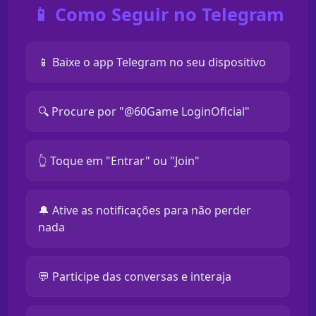
📱 Como Seguir no Telegram
📱 Baixe o app Telegram no seu dispositivo
🔍 Procure por "@60Game LoginOficial"
👆 Toque em "Entrar" ou "Join"
🔔 Ative as notificações para não perder
nada
💬 Participe das conversas e interaja