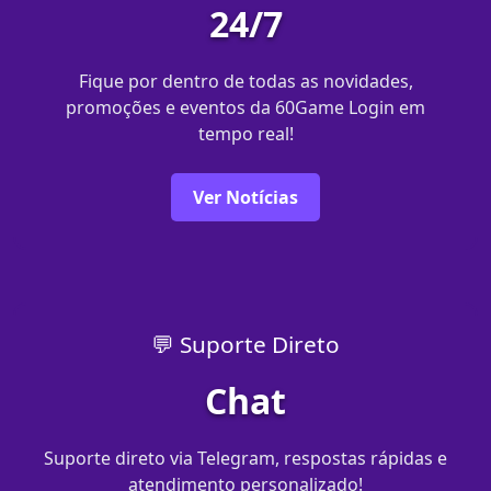
24/7
Fique por dentro de todas as novidades,
promoções e eventos da 60Game Login em
tempo real!
Ver Notícias
💬 Suporte Direto
Chat
Suporte direto via Telegram, respostas rápidas e
atendimento personalizado!