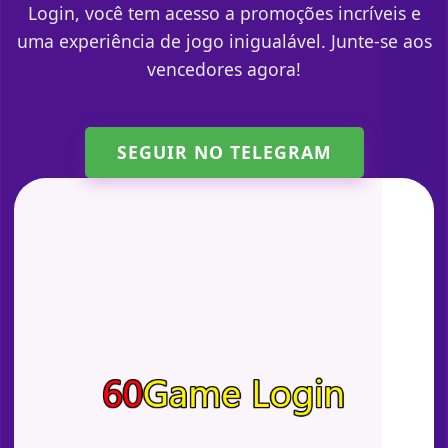
Login, você tem acesso a promoções incríveis e
uma experiência de jogo inigualável. Junte-se aos
vencedores agora!
SEGUIR NO TELEGRAM