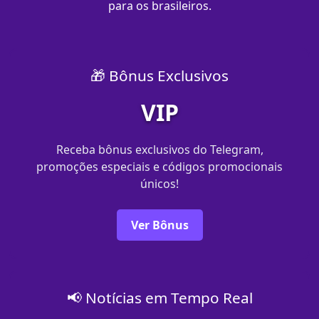
para os brasileiros.
🎁 Bônus Exclusivos
VIP
Receba bônus exclusivos do Telegram,
promoções especiais e códigos promocionais
únicos!
Ver Bônus
📢 Notícias em Tempo Real