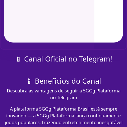
📱 Canal Oficial no Telegram!
📱 Benefícios do Canal
Descubra as vantagens de seguir a 5GGg Plataforma
no Telegram
A plataforma 5GGg Plataforma Brasil está sempre
inovando — a 5GGg Plataforma lança continuamente
jogos populares, trazendo entretenimento inesgotável