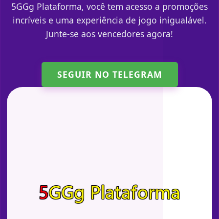
5GGg Plataforma, você tem acesso a promoções
incríveis e uma experiência de jogo inigualável.
Junte-se aos vencedores agora!
SEGUIR NO TELEGRAM