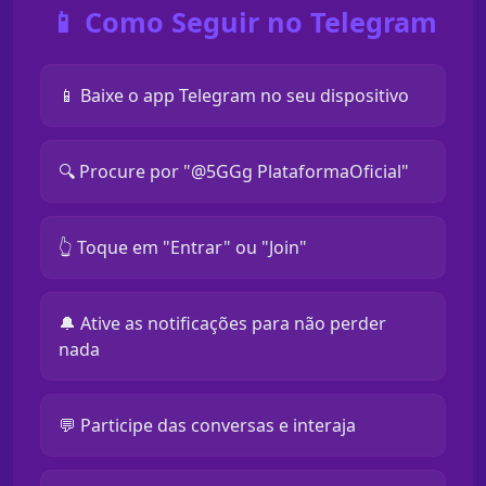
📱 Como Seguir no Telegram
📱 Baixe o app Telegram no seu dispositivo
🔍 Procure por "@5GGg PlataformaOficial"
👆 Toque em "Entrar" ou "Join"
🔔 Ative as notificações para não perder
nada
💬 Participe das conversas e interaja