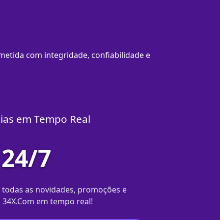
etida com integridade, confiabilidade e
cias em Tempo Real
24/7
e todas as novidades, promoções e
 34X.Com em tempo real!