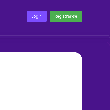
Login
Registrar-se