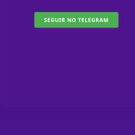
SEGUIR NO TELEGRAM