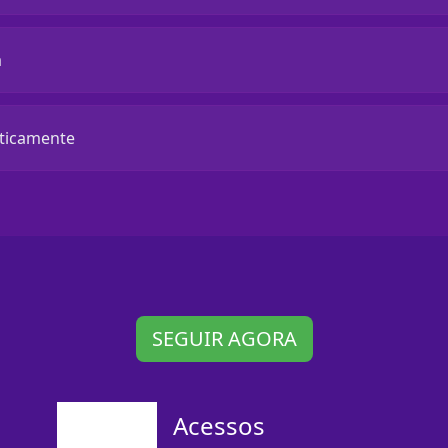
a
aticamente
SEGUIR AGORA
Acessos