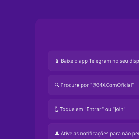
📱 Baixe o app Telegram no seu disp
🔍 Procure por "@34X.ComOficial"
👆 Toque em "Entrar" ou "Join"
🔔 Ative as notificações para não p