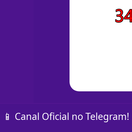
📱 Canal Oficial no Telegram!