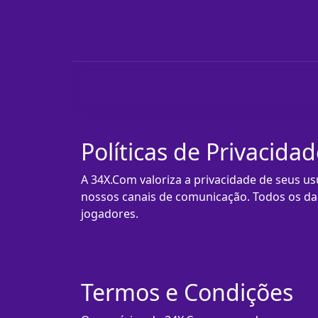
Políticas de Privacida
A 34X.Com valoriza a privacidade de seus u
nossos canais de comunicação. Todos os dad
jogadores.
Termos e Condições