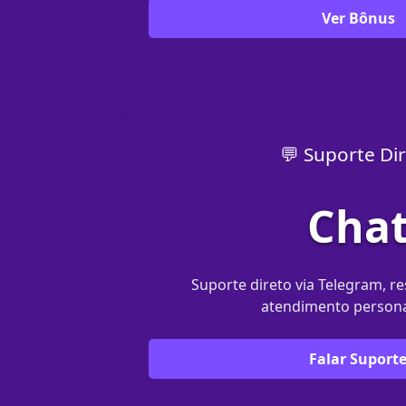
Ver Bônus
💬 Suporte Di
Cha
Suporte direto via Telegram, r
atendimento persona
Falar Suport