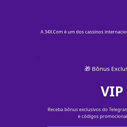
A 34X.Com é um dos cassinos internacio
🎁 Bônus Exclu
VIP
Receba bônus exclusivos do Telegra
e códigos promocionai