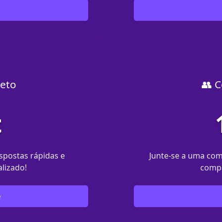
reto
👥 
t
espostas rápidas e
Junte-se a uma com
lizado!
compa
e