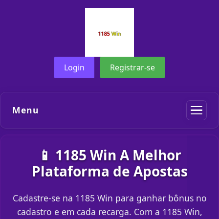
Login
Registrar-se
Menu
📱 1185 Win A Melhor
Plataforma de Apostas
Cadastre-se na 1185 Win para ganhar bônus no
cadastro e em cada recarga. Com a 1185 Win,