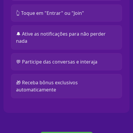
👆 Toque em "Entrar" ou "Join"
🔔 Ative as notificações para não perder
nada
💬 Participe das conversas e interaja
🎁 Receba bônus exclusivos
automaticamente