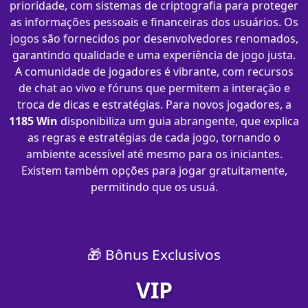
prioridade, com sistemas de criptografia para proteger
as informações pessoais e financeiras dos usuários. Os
jogos são fornecidos por desenvolvedores renomados,
garantindo qualidade e uma experiência de jogo justa.
A comunidade de jogadores é vibrante, com recursos
de chat ao vivo e fóruns que permitem a interação e
troca de dicas e estratégias. Para novos jogadores, a
1185 Win
disponibiliza um guia abrangente, que explica
as regras e estratégias de cada jogo, tornando o
ambiente acessível até mesmo para os iniciantes.
Existem também opções para jogar gratuitamente,
permitindo que os usuá.
🎁 Bônus Exclusivos
VIP