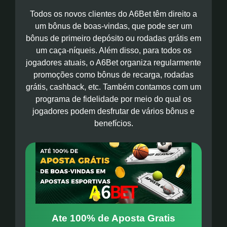
Todos os novos clientes do A6Bet têm direito a
um bônus de boas-vindas, que pode ser um
bônus de primeiro depósito ou rodadas grátis em
um caça-níqueis. Além disso, para todos os
jogadores atuais, o A6Bet organiza regularmente
promoções como bônus de recarga, rodadas
grátis, cashback, etc. Também contamos com um
programa de fidelidade por meio do qual os
jogadores podem desfrutar de vários bônus e
benefícios.
Ate 100% de Aposta Gratis