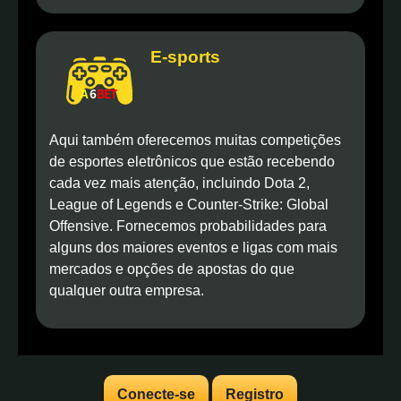
E-sports
Aqui também oferecemos muitas competições
de esportes eletrônicos que estão recebendo
cada vez mais atenção, incluindo Dota 2,
League of Legends e Counter-Strike: Global
Offensive. Fornecemos probabilidades para
alguns dos maiores eventos e ligas com mais
mercados e opções de apostas do que
qualquer outra empresa.
Conecte-se
Registro