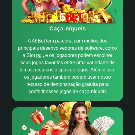
Caça-níqueis
A A6Bet tem parceria com muitos dos
principais desenvolvedores de software, como
a Slot pg , e os jogadores podem escolher
seus jogos favoritos entre uma variedade de
temas, recursos e tipos de jogos. Além disso,
os jogadores também podem usar nosso
recurso de demonstração gratuita para
conferir esses jogos de caça-níqueis