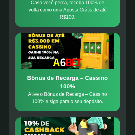
Caso você perca, receba 100% de
volta como uma Aposta Grátis de até
R$100.
Bônus de Recarga – Cassino
100%
Ative o Bônus de Recarga – Cassino
100% e siga para o seu depósito.