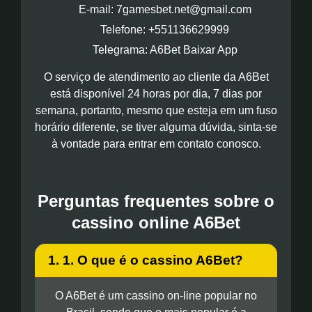
E-mail:
7gamesbet.net@gmail.com
Telefone: +551136629999
Telegrama: A6Bet Baixar App
O serviço de atendimento ao cliente da A6Bet
está disponível 24 horas por dia, 7 dias por
semana, portanto, mesmo que esteja em um fuso
horário diferente, se tiver alguma dúvida, sinta-se
à vontade para entrar em contato conosco.
Perguntas frequentes sobre o
cassino online A6Bet
1. 1. O que é o cassino A6Bet?
O A6Bet é um cassino on-line popular no