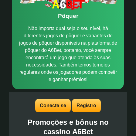
Pôquer
Não importa qual seja o seu nível, há
diferentes jogos de pôquer e variantes de
jogos de pôquer disponíveis na plataforma de
pôquer do A6Bet, portanto, você sempre
encontrará um jogo que atenda às suas
necessidades. Também temos torneios
regulares onde os jogadores podem competir
e ganhar prêmios!
Conecte-se
Registro
Promoções e bônus no
cassino A6Bet