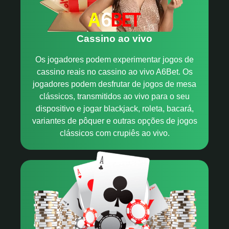
Cassino ao vivo
Os jogadores podem experimentar jogos de
cassino reais no cassino ao vivo A6Bet. Os
jogadores podem desfrutar de jogos de mesa
clássicos, transmitidos ao vivo para o seu
dispositivo e jogar blackjack, roleta, bacará,
variantes de pôquer e outras opções de jogos
clássicos com crupiês ao vivo.