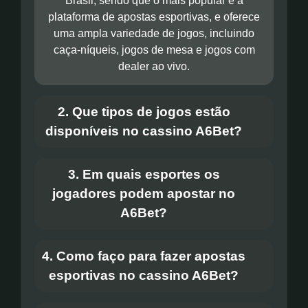
Brasil, sendo que o mais popular é a
plataforma de apostas esportivas, e oferece
uma ampla variedade de jogos, incluindo
caça-níqueis, jogos de mesa e jogos com
dealer ao vivo.
2. Que tipos de jogos estão
disponíveis no cassino A6Bet?
3. Em quais esportes os
jogadores podem apostar no
A6Bet?
4. Como faço para fazer apostas
esportivas no cassino A6Bet?