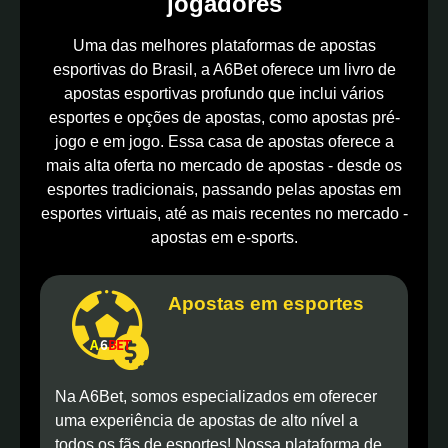
jogadores
Uma das melhores plataformas de apostas
esportivas do Brasil, a A6Bet oferece um livro de
apostas esportivas profundo que inclui vários
esportes e opções de apostas, como apostas pré-
jogo e em jogo. Essa casa de apostas oferece a
mais alta oferta no mercado de apostas - desde os
esportes tradicionais, passando pelas apostas em
esportes virtuais, até as mais recentes no mercado -
apostas em e-sports.
Apostas em esportes
Na A6Bet, somos especializados em oferecer
uma experiência de apostas de alto nível a
todos os fãs de esportes! Nossa plataforma de