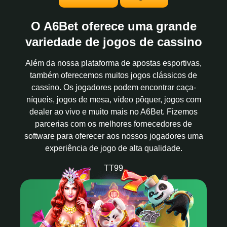
O A6Bet oferece uma grande
variedade de jogos de cassino
Além da nossa plataforma de apostas esportivas,
também oferecemos muitos jogos clássicos de
cassino. Os jogadores podem encontrar caça-
níqueis, jogos de mesa, vídeo pôquer, jogos com
dealer ao vivo e muito mais no A6Bet. Fizemos
parcerias com os melhores fornecedores de
software para oferecer aos nossos jogadores uma
experiência de jogo de alta qualidade.
TT99